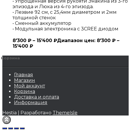
• Упрощенная версия рукояти Энакина из 3-го
эпизода и Люка из 4-го эпизода.
• Лезвие 92 см, с 25,4мм диаметром и 2мм
толщиной стенок
• Сменный аккумулятор
• Модульная электроника с 3CREE диодом
8'300
₽
–
15'400
₽
Диапазон цен: 8'300 ₽ –
15'400 ₽
Корзина
Главная
Магазин
Мой аккаунт
Корзина
Доставка и оплата
Информация
Hestia | Разработано
ThemeIsle