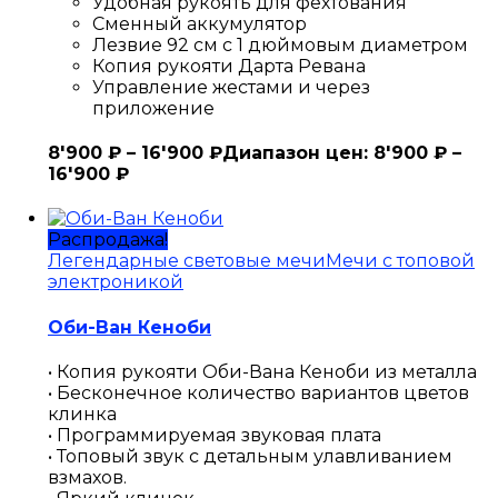
Удобная рукоять для фехтования
Сменный аккумулятор
Лезвие 92 см с 1 дюймовым диаметром
Копия рукояти Дарта Ревана
Управление жестами и через
приложение
8'900
₽
–
16'900
₽
Диапазон цен: 8'900 ₽ –
16'900 ₽
Распродажа!
Легендарные световые мечи
Мечи с топовой
электроникой
Оби-Ван Кеноби
• Копия рукояти Оби-Вана Кеноби из металла
• Бесконечное количество вариантов цветов
клинка
• Программируемая звуковая плата
• Топовый звук с детальным улавливанием
взмахов.