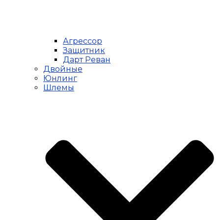
Агрессор
Защитник
Дарт Реван
Двойные
Юнлинг
Шлемы