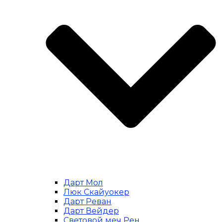
Дарт Мол
Люк Скайуокер
Дарт Реван
Дарт Вейдер
Световой меч Рен