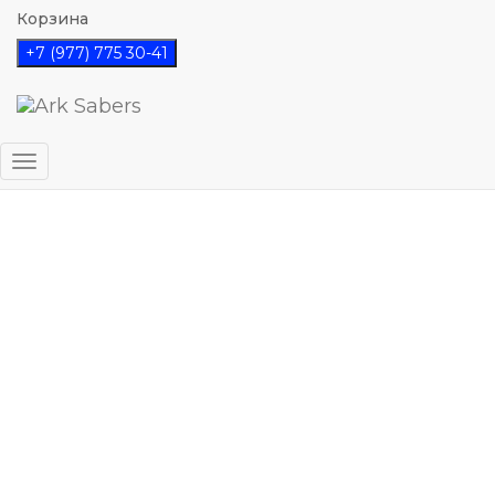
Корзина
+7 (977) 775 30-41
Главная
/
Магазин
/
Стандартные световые
мечи
/ Дарт Мол
Переключить
навигацию