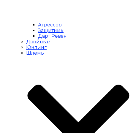
Агрессор
Защитник
Дарт Реван
Двойные
Юнлинг
Шлемы