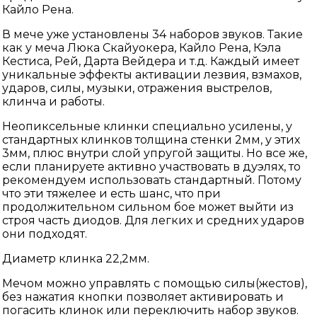
Кайло Рена.
В мече уже установлены 34 наборов звуков. Такие
как у меча Люка Скайуокера, Кайло Рена, Кэла
Кестиса, Рей, Дарта Вейдера и т.д. Каждый имеет
уникальные эффекты активации лезвия, взмахов,
ударов, силы, музыки, отражения выстрелов,
клинча и работы.
Неопиксельные клинки специально усилены, у
стандартных клинков толщина стенки 2мм, у этих
3мм, плюс внутри слой упругой защиты. Но все же,
если планируете активно участвовать в дуэлях, то
рекомендуем использовать стандартный. Потому
что эти тяжелее и есть шанс, что при
продолжительном сильном бое может выйти из
строя часть диодов. Для легких и средних ударов
они подходят.
Диаметр клинка 22,2мм.
Мечом можно управлять с помощью силы(жестов),
без нажатия кнопки позволяет активировать и
погасить клинок или переключить набор звуков.