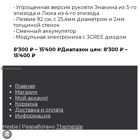
• Упрощенная версия рукояти Энакина из 3-го
эпизода и Люка из 4-го эпизода.
• Лезвие 92 см, с 25,4мм диаметром и 2мм
толщиной стенок
• Сменный аккумулятор
• Модульная электроника с 3CREE диодом
8'300
₽
–
15'400
₽
Диапазон цен: 8'300 ₽ –
15'400 ₽
Корзина
Главная
Магазин
Мой аккаунт
Корзина
Доставка и оплата
Информация
Hestia | Разработано
ThemeIsle