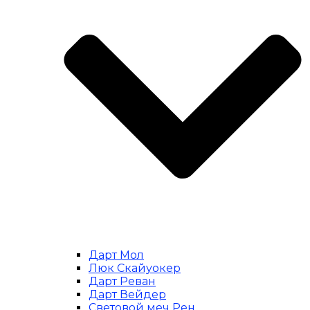
Дарт Мол
Люк Скайуокер
Дарт Реван
Дарт Вейдер
Световой меч Рен