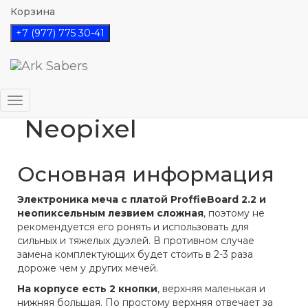
Корзина
+7 (977) 775 30-41
Инструкция к
ProffieBoard 2.2
Переключить
Neopixel
навигацию
Основная информация
Электроника меча с платой ProffieBoard 2.2 и
неопиксельным лезвием сложная
, поэтому не
рекомендуется его ронять и использовать для
сильных и тяжелых дуэлей. В противном случае
замена комплектующих будет стоить в 2-3 раза
дороже чем у других мечей.
На корпусе есть 2 кнопки
, верхняя маленькая и
нижняя большая. По простому верхняя отвечает за