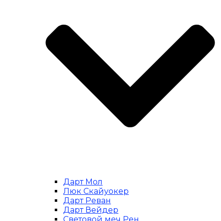
Дарт Мол
Люк Скайуокер
Дарт Реван
Дарт Вейдер
Световой меч Рен