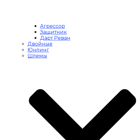
Агрессор
Защитник
Дарт Реван
Двойные
Юнлинг
Шлемы