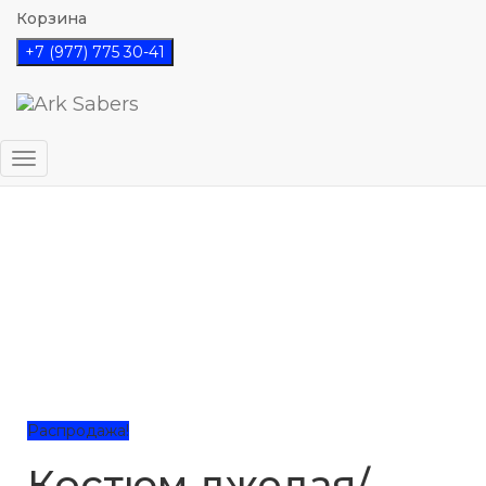
Корзина
+7 (977) 775 30-41
Главная
/
Магазин
/
Дополнения
/ Костюм джедая/
ситха
Переключить
навигацию
Распродажа!
Костюм джедая/