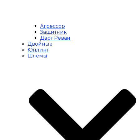
Агрессор
Защитник
Дарт Реван
Двойные
Юнлинг
Шлемы