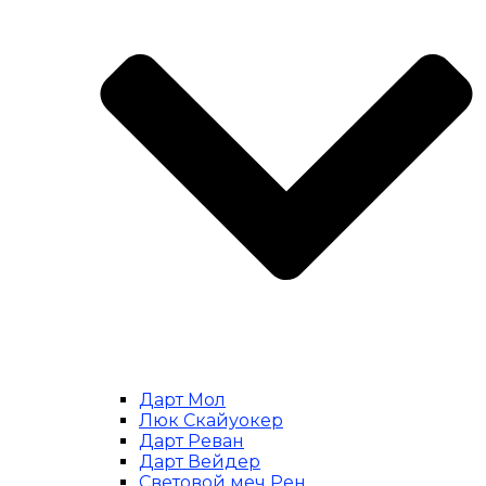
Дарт Мол
Люк Скайуокер
Дарт Реван
Дарт Вейдер
Световой меч Рен